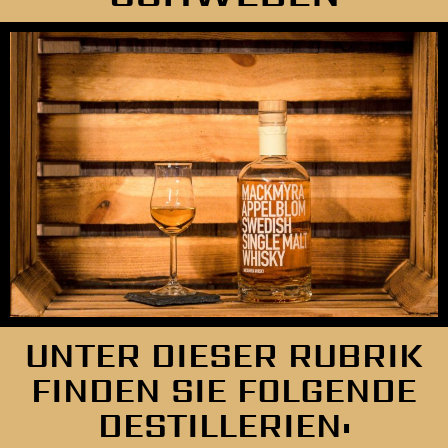
unserem einmaligen Ambiente und
den über 200 Sorten Whisky
beeindrucken
UNTER DIESER RUBRIK
FINDEN SIE FOLGENDE
DESTILLERIEN: