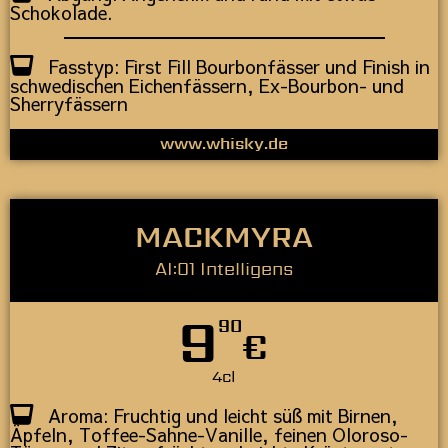
Schokolade.
Fasstyp: First Fill Bourbonfässer und Finish in
schwedischen Eichenfässern, Ex-Bourbon- und
Sherryfässern
www.whisky.de
MACKMYRA
AI:01 Intelligens
9
90
€
4cl
Aroma: Fruchtig und leicht süß mit Birnen,
Äpfeln, Toffee-Sahne-Vanille, feinen Oloroso-